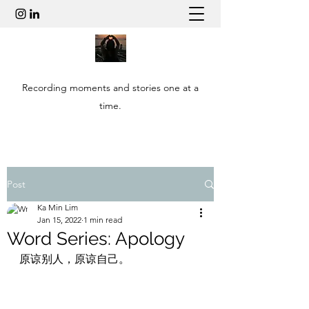
Recording moments and stories one at a
time.
Post
Ka Min Lim
Jan 15, 2022
1 min read
Word Series: Apology
原谅别人，原谅自己。